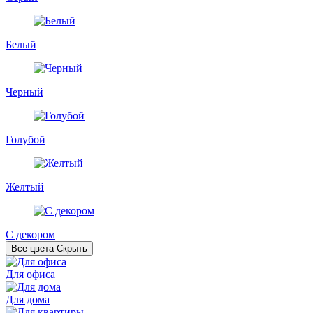
Белый
Черный
Голубой
Желтый
С декором
Все цвета
Скрыть
Для офиса
Для дома