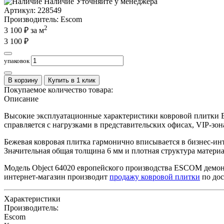
Наличие
Уточняйте у менеджера
Артикул:
228549
Производитель
: Escom
2
3 100
₽ за м
3 100
₽
упаковок
В корзину
Купить в 1 клик
Покупаемое количество товара:
Описание
Высокие эксплуатационные характеристики ковровой плитки E
справляется с нагрузками в представительских офисах, VIP-зо
Бежевая ковровая плитка гармонично вписывается в бизнес-инт
Значительная общая толщина 6 мм и плотная структура матер
Модель Object 64020 европейского производства ESCOM демон
интернет-магазин производит
продажу ковровой плитки
по дос
Характеристики
Производитель:
Escom