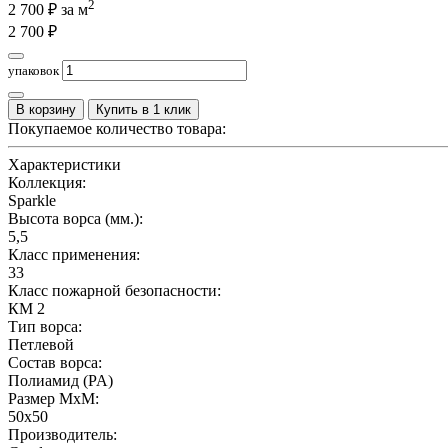
2
2 700
₽ за м
2 700
₽
упаковок
В корзину
Купить в 1 клик
Покупаемое количество товара:
Характеристики
Коллекция:
Sparkle
Высота ворса (мм.):
5,5
Класс применения:
33
Класс пожарной безопасности:
КМ 2
Тип ворса:
Петлевой
Состав ворса:
Полиамид (PA)
Размер МхМ:
50x50
Производитель: