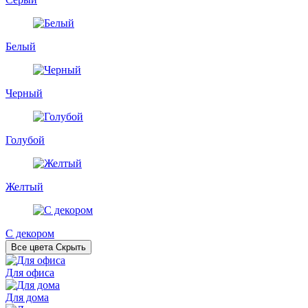
Белый
Черный
Голубой
Желтый
С декором
Все цвета
Скрыть
Для офиса
Для дома